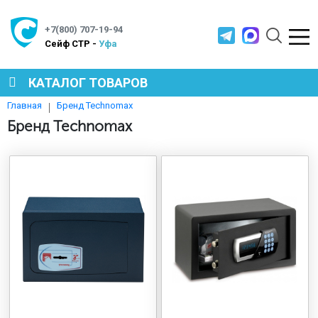
+7(800) 707-19-94
Cейф СТР -
Уфа
КАТАЛОГ ТОВАРОВ
Бренд Technomax
Главная
СЕЙФЫ
Бренд Technomax
МЕТАЛЛИЧЕСКАЯ МЕБЕЛЬ
МЕТАЛЛИЧЕСКИЕ СТЕЛЛАЖИ
ПРОИЗВОДСТВЕННАЯ МЕБЕЛЬ