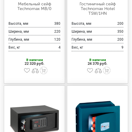
МЕДИЦИНСКАЯ МЕБЕЛЬ
Мебельный сейф
Гостиничный сейф
Technomax MB/0
Technomax Hotel
TSW/1HN
СИСТЕМЫ ХРАНЕНИЯ
Высота, мм
380
Высота, мм
200
Ширина, мм
220
Ширина, мм
350
Глубина, мм
120
Глубина, мм
200
ОФИСНАЯ МЕБЕЛЬ
Вес, кг
4
Вес, кг
9
В наличии
В наличии
22 320 руб.
24 370 руб.
МЕБЕЛЬ ДЛЯ ДОМА
МЕБЕЛЬ ДЛЯ СТОЛОВЫХ
СТАЛЬНЫЕ ДВЕРИ