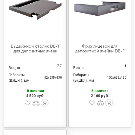
МЕДИЦИНСКАЯ МЕБЕЛЬ
СИСТЕМЫ ХРАНЕНИЯ
ОФИСНАЯ МЕБЕЛЬ
Выдвижной столик DB-T
Фриз лицевой для
для депозитных ячеек
депозитной ячейки DB-F
МЕБЕЛЬ ДЛЯ ДОМА
7.7
1
Вес, кг
Вес, кг
Габариты
Габариты
52x635x430
100x635x430
(ВхШхГ), мм
(ВхШхГ), мм
МЕБЕЛЬ ДЛЯ СТОЛОВЫХ
В наличии
В наличии
4 590 руб.
2 160 руб.
СТАЛЬНЫЕ ДВЕРИ