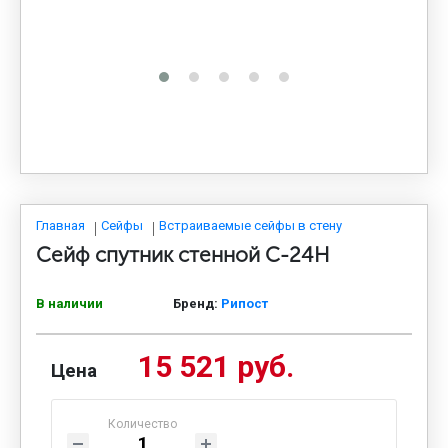
МЕДИЦИНСКАЯ МЕБЕЛЬ
СИСТЕМЫ ХРАНЕНИЯ
ОФИСНАЯ МЕБЕЛЬ
МЕБЕЛЬ ДЛЯ ДОМА
Главная
Сейфы
Встраиваемые сейфы в стену
Сейф спутник стенной С-24Н
МЕБЕЛЬ ДЛЯ СТОЛОВЫХ
В наличии
Бренд:
Рипост
15 521 руб.
СТАЛЬНЫЕ ДВЕРИ
Цена
Количество